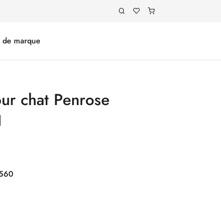
e de marque
ur chat Penrose
l
560