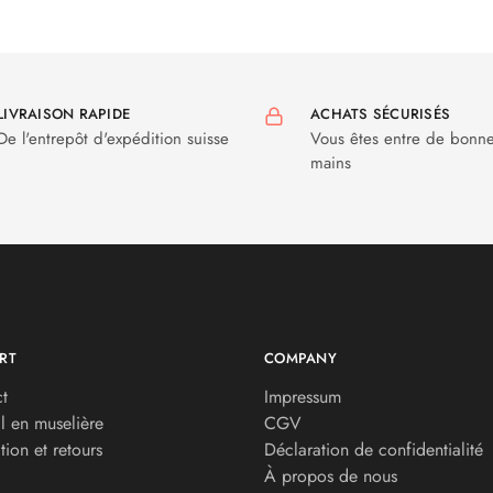
LIVRAISON RAPIDE
ACHATS SÉCURISÉS
De l'entrepôt d'expédition suisse
Vous êtes entre de bonn
mains
RT
COMPANY
t
Impressum
l en muselière
CGV
tion et retours
Déclaration de confidentialité
À propos de nous