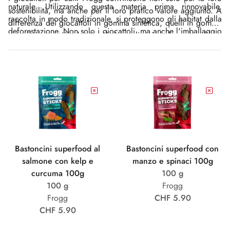
naturale. Utilizzando questa materia prima rinnovabile,
sostenibilità, ma anche per il loro pratico valore aggiunto. A
raccolta in modo tradizionale, si proteggono gli habitat dalla
differenza dei giocattoli in gomma sintetica, quelli in gomma
deforestazione. Non solo i giocattoli, ma anche l'imballaggio
naturale sono più robusti, più durevoli e rimbalzano meglio.
è realizzato nel rispetto dell'ambiente. È realizzato con
materiale riciclabile al 100% e certificato FSC.
Bastoncini superfood al
Bastoncini superfood con
salmone con kelp e
manzo e spinaci 100g
curcuma 100g
100 g
100 g
Frogg
Frogg
CHF 5.90
CHF 5.90