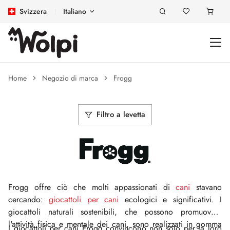
Svizzera
Italiano
Home
Negozio di marca
Frogg
Filtro a levetta
Frogg offre ciò che molti appassionati di
cani
stavano
cercando:
giocattoli per cani
ecologici e significativi. I
giocattoli naturali sostenibili, che possono promuovere
l'attività fisica e mentale dei cani, sono realizzati in gomma
I giocattoli per cani Frogg convincono non solo per la loro