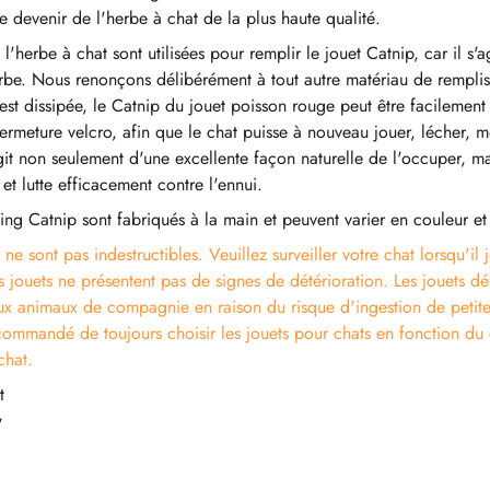
e devenir de l'herbe à chat de la plus haute qualité.
 l'herbe à chat sont utilisées pour remplir le jouet Catnip, car il s'ag
erbe. Nous renonçons délibérément à tout autre matériau de rempli
'est dissipée, le Catnip du jouet poisson rouge peut être facilemen
rmeture velcro, afin que le chat puisse à nouveau jouer, lécher, mor
it non seulement d'une excellente façon naturelle de l'occuper, mai
et lutte efficacement contre l'ennui.
ing Catnip sont fabriqués à la main et peuvent varier en couleur et 
ne sont pas indestructibles. Veuillez surveiller votre chat lorsqu'il j
s jouets ne présentent pas de signes de détérioration. Les jouets d
ux animaux de compagnie en raison du risque d'ingestion de petite
ecommandé de toujours choisir les jouets pour chats en fonction du 
chat.
t
w