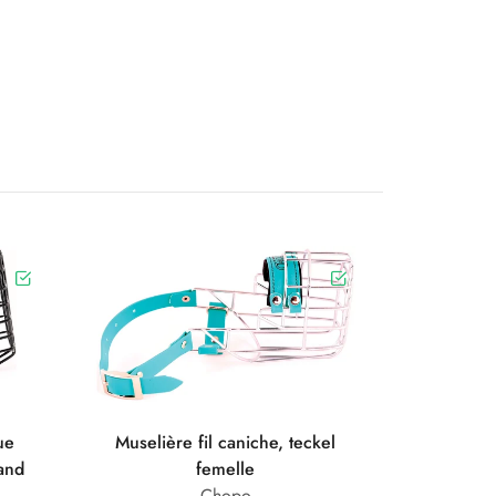
ue
Muselière fil caniche, teckel
and
femelle
Chopo