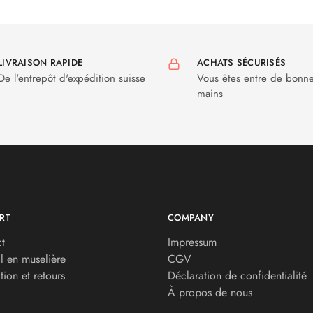
LIVRAISON RAPIDE
ACHATS SÉCURISÉS
De l'entrepôt d'expédition suisse
Vous êtes entre de bonn
mains
RT
COMPANY
t
Impressum
l en muselière
CGV
tion et retours
Déclaration de confidentialité
À propos de nous